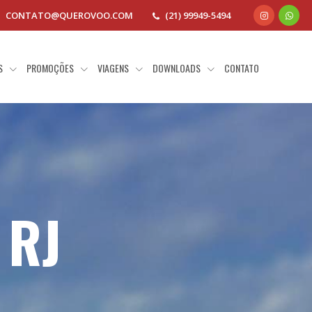
CONTATO@QUEROVOO.COM
(21) 99949-5494
AS
PROMOÇÕES
VIAGENS
DOWNLOADS
CONTATO
 RJ