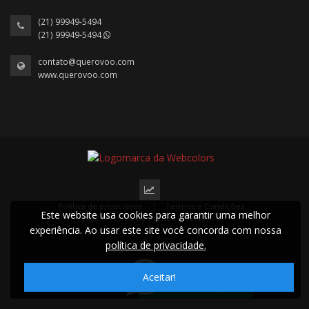
(21) 99949-5494
(21) 99949-5494
contato@querovoo.com
www.querovoo.com
Política de privacidade
|
Termos e Condições
Este website usa cookies para garantir uma melhor
2022 © Todos os direitos reservados.
experiência. Ao usar este site você concorda com nossa
política de privacidade.
Aceitar!